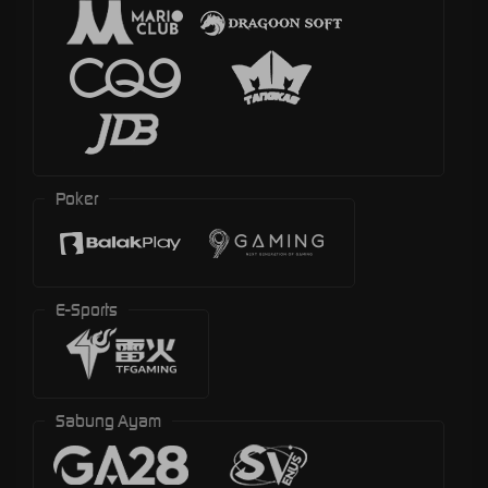
Poker
E-Sports
Sabung Ayam