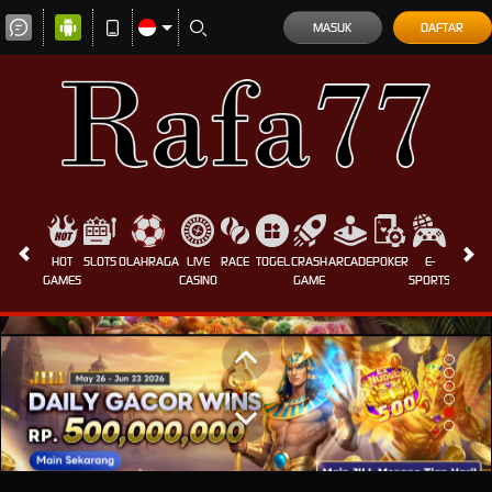
MASUK
DAFTAR
HOT
SLOTS
OLAHRAGA
LIVE
RACE
TOGEL
CRASH
ARCADE
POKER
E-
SABUN
GAMES
CASINO
GAME
SPORTS
AYAM